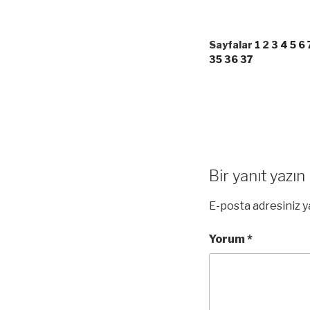
Sayfalar
1
2
3
4
5
6
35
36
37
Bir yanıt yazın
E-posta adresiniz 
Yorum
*