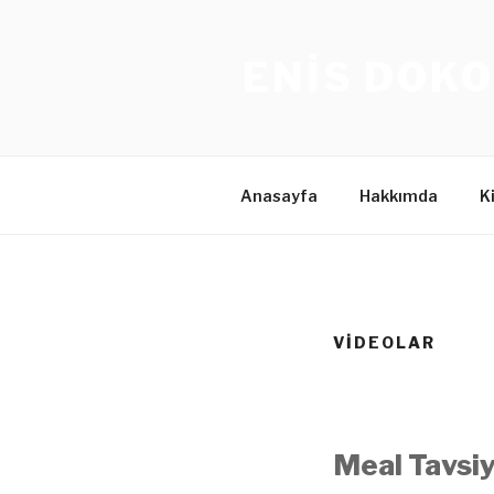
İçeriğe
geç
ENIS DOKO
Anasayfa
Hakkımda
K
VIDEOLAR
Meal Tavsiy