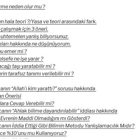
me neden olur mu ?
n hala teori ?/Yasa ve teori arasındaki fark.
çalışmak için 3 öneri.
uhtemelen yanlış biliyorsunuz.
pları hakkında ne düşünüyorum.
u emer mi ?
elsefe ne işe yarar ?
ağı taşı yaratabilir mi ?
rin tarafsız tanımı verilebilir mi ?
anın “Allah’ı kim yarattı?” sorusu hakkında
n Önerisi
lara Cevap Verebilir mi?
nın “Ahlak bilime dayandırılabilir” iddiası hakkında
 Evrenin Maddi Olmadığını mı Gösterdi?
anın İddia Ettiği Gibi Bilimin Metodu Yanlışlamacılık Mıdır?
ce %10’unu mu Kullanıyoruz?