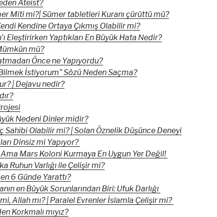
Neden Ateist?
r Miti mi?| Sümer tabletleri Kuranı çürüttü mü?
Kendi Kendine Ortaya Çıkmış Olabilir mi?
’ı Eleştirirken Yaptıkları En Büyük Hata Nedir?
 Mümkün mü?
ratmadan Önce ne Yapıyordu?
Bilmek İstiyorum” Sözü Neden Saçma?
r? | Dejavu nedir?
dır?
Projesi
yük Nedeni Dinler midir?
ç Sahibi Olabilir mi? | Solan Öznelik Düşünce Deneyi
ıları Dinsiz mi Yapıyor?
Ama Mars Koloni Kurmaya En Uygun Yer Değil!
ka Ruhun Varlığı ile Çelişir mi?
en 6 Günde Yarattı?
ın en Büyük Sorunlarından Biri: Ufuk Darlığı
mi, Allah mı? | Paralel Evrenler İslamla Çelişir mi?
den Korkmalı mıyız?