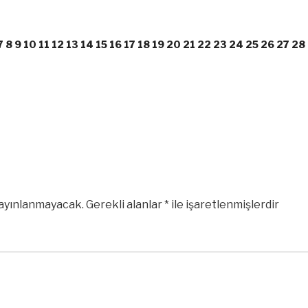
7
8
9
10
11
12
13
14
15
16
17
18
19
20
21
22
23
24
25
26
27
28
yayınlanmayacak.
Gerekli alanlar
*
ile işaretlenmişlerdir