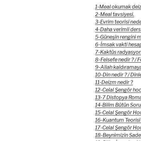
1-Meal okumak deiz
2-Meal tavsiyesi.
3-Evrim teorisi nede
4-Daha verimli ders 
5-Güneşin rengini m
6-İmsak vakti hesa
7-Kaktüs radyasyon
8-Felsefe nedir ? / F
9-Allah kaldıramayac
10-Din nedir ? / Dinle
11-Deizm nedir ?
12-Celal Şengör hoc
13-7 Distopya Roma
14-Bilim Bütün Soru
15-Celal Şengör Hoca
16-Kuantum Teorisi
17-Celal Şengör Hoc
18-Beynimizin Sade