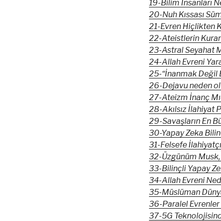
19-Bilim İnsanları 
20-Nuh Kıssası Süme
21-Evren Hiçlikten 
22-Ateistlerin Kuran
23-Astral Seyahat
24-Allah Evreni Ya
25-“İnanmak Değil 
26-Dejavu neden olu
27-Ateizm İnanç Mı
28-Akılsız İlahiyat 
29-Savaşların En Bü
30-Yapay Zeka Bilin
31-Felsefe İlahiyatç
32-Üzgünüm Musk, 
33-Bilinçli Yapay Ze
34-Allah Evreni Ned
35-Müslüman Dünyan
36-Paralel Evrenler 
37-5G Teknolojisin