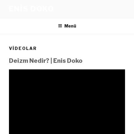
İçeriğe
ENIS DOKO
geç
Menü
VIDEOLAR
Deizm Nedir? | Enis Doko