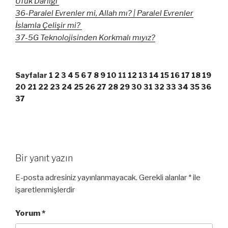
Ufuk Darlığı
36-Paralel Evrenler mi, Allah mı? | Paralel Evrenler
İslamla Çelişir mi?
37-5G Teknolojisinden Korkmalı mıyız?
Sayfalar
1
2
3
4
5
6
7
8
9
10
11
12
13
14
15
16
17
18
19
20
21
22
23
24
25
26
27
28
29
30
31
32
33
34
35
36
37
Bir yanıt yazın
E-posta adresiniz yayınlanmayacak.
Gerekli alanlar
*
ile
işaretlenmişlerdir
Yorum
*