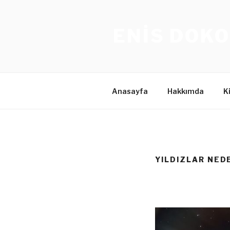
İçeriğe
geç
ENIS DOKO
Anasayfa
Hakkımda
K
YILDIZLAR NED