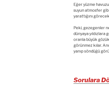
Eğer yüzme havuzu a
suyun atmosfer gibi
yarattığını görecek
Peki, gezegenler 
dünyaya yıldızlara g
oranla büyük gözük
görünmez kılar. Anca
yanıp söndüğü görül
Sorulara D