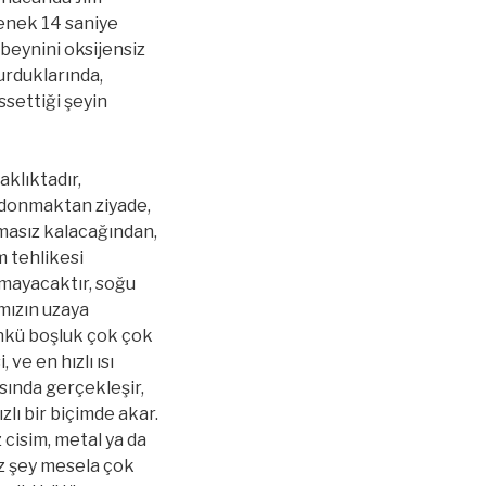
Denek 14 saniye
 beynini oksijensiz
urduklarında,
ssettiği şeyin
klıktadır,
 donmaktan ziyade,
umasız kalacağından,
m tehlikesi
mayacaktır, soğu
ımızın uzaya
ünkü boşluk çok çok
 ve en hızlı ısı
sında gerçekleşir,
zlı bir biçimde akar.
cisim, metal ya da
z şey mesela çok