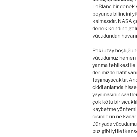
LeBlanc bir denek y
boyunca bilincini yi
kalmasıdır. NASA ça
denek kendine gelmi
vücudundan havanın
Peki uzay boşluğund
vücudumuz hemen d
yanma tehlikesi ile
derimizde hafif yan
taşımayacaktır. A
ciddi anlamda hisse
yayılmasının saatle
çok kötü bir sıcaklık
kaybetme yöntemi te
cisimlerin ne kadar 
Dünyada vücudumuz 
buz gibi iyi iletk