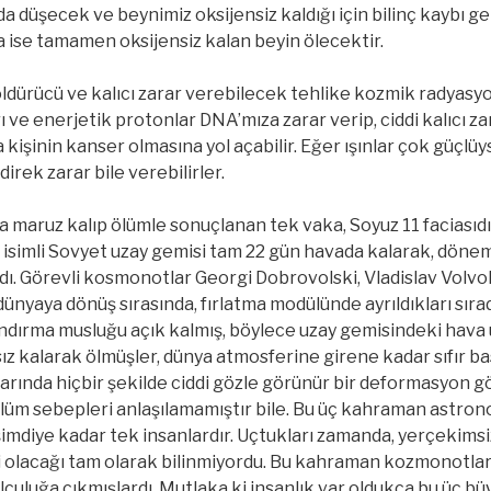
da düşecek ve beynimiz oksijensiz kaldığı için bilinç kaybı g
 ise tamamen oksijensiz kalan beyin ölecektir.
öldürücü ve kalıcı zarar verebilecek tehlike kozmik radyasyo
rı ve enerjetik protonlar DNA’mıza zarar verip, ciddi kalıcı zar
kişinin kanser olmasına yol açabilir. Eğer ışınlar çok güçlüy
direk zarar bile verebilirler.
 maruz kalıp ölümle sonuçlanan tek vaka, Soyuz 11 faciasıdır
 isimli Sovyet uzay gemisi tam 22 gün havada kalarak, döne
ı. Görevli kosmonotlar Georgi Dobrovolski, Vladislav Volvo
ünyaya dönüş sırasında, fırlatma modülünde ayrıldıkları sır
ndırma musluğu açık kalmış, böylece uzay gemisindeki hava u
 kalarak ölmüşler, dünya atmosferine girene kadar sıfır ba
larında hiçbir şekilde ciddi gözle görünür bir deformasyon 
ölüm sebepleri anlaşılamamıştır bile. Bu üç kahraman astro
e şimdiye kadar tek insanlardır. Uçtukları zamanda, yerçekims
ri olacağı tam olarak bilinmiyordu. Bu kahraman kozmonotla
olculuğa çıkmışlardı. Mutlaka ki insanlık var oldukça bu üç b