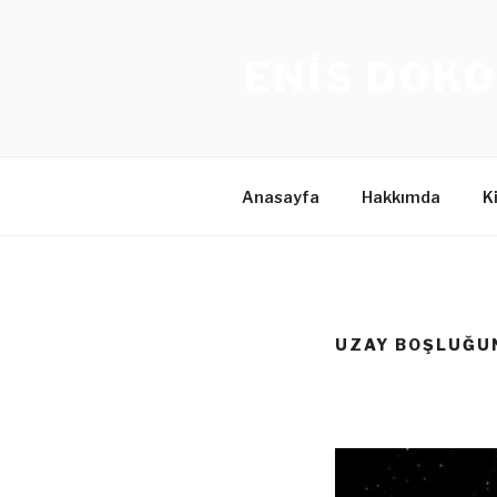
İçeriğe
geç
ENIS DOKO
Anasayfa
Hakkımda
K
UZAY BOŞLUĞU