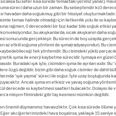
, sıcaksa bu sefer kısa sürede temastaki yerimiz yanar.). Hava
uma süreci daha uzun bir zaman. Bu sebeptendir ki,0 derece
ce havadan daha soğukmuş gibi bir hissiyat oluşturmaktadır
simle temas halinde olmadığı için iletkenlik yolu ile ısı ka
na rağmen, 0 derecedeki bir buz kadar bile soğuk etkisi yap
onveksiyondur, bu akışkanlarda, sıcak akışkanın daha soğ
esi sonucunda gerçekleşir. Bu sürecin de boş uzayda gerç
 en az etkili soğuma yöntemi de ışıma(radyasyondur). Bu cism
kaybedebileceği tek yöntemdir. Bu cisimdeki yüklü parçacık
etik ışıma ile enerji kaybetme sürecidir. Işımaya en güzel 
sıdır. Buradaki ışık işte, cisimden ışıma ile ayrılan ısıdır. Bu “
ere özgü değildir, bizim gibi daha soğuk cisimler de dâhil bü
arında “ışık yayma” süreci ile soğur. İşte uzay boşluğunda 
oğuyacaktır. Ancak ışıma en etkisiz ve yavaş soğuma yöntemi
l derecede ısı kaybetmesi saatleri bulacaktır. Dolayısı il
s’a misyon filmindeki gibi taş kesmesi mümkün değildir.
en önemli düşmanımız havasızlıktır. Çok kısa sürede ölüme 
 Eğer akciğerlerimizdeki hava boşalırsa, yaklaşık 15 saniye 