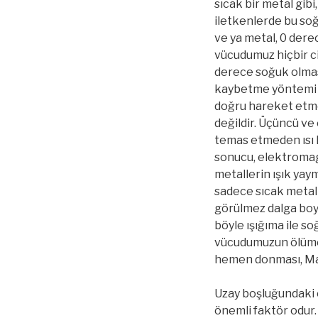
sıcak bir metal gibi
iletkenlerde bu soğ
ve ya metal, 0 dere
vücudumuz hiçbir ci
derece soğuk olması
kaybetme yöntemi k
doğru hareket etm
değildir. Üçüncü ve
temas etmeden ısı 
sonucu, elektromagn
metallerin ışık yayma
sadece sıcak metall
görülmez dalga boyl
böyle ışığıma ile s
vücudumuzun ölümcü
hemen donması, Mar
Uzay boşluğundaki 
önemli faktör odur.