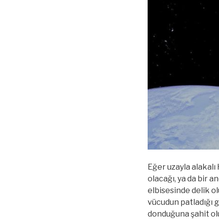
Eğer uzayla alakalı
olacağı, ya da bir 
elbisesinde delik 
vücudun patladığı g
donduğuna şahit olu