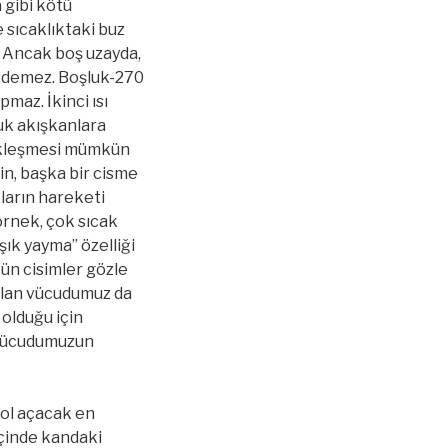
 gibi kötü
 sıcaklıktaki buz
. Ancak boş uzayda,
ybedemez. Boşluk-270
maz. İkinci ısı
uk akışkanlara
ekleşmesi mümkün
in, başka bir cisme
ların hareketi
örnek, çok sıcak
ışık yayma” özelliği
tün cisimler gözle
kalan vücudumuz da
 olduğu için
e vücudumuzun
yol açacak en
içinde kandaki