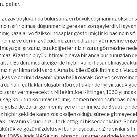
ru patlar.
z uzay boşluğunda bulursanız en büyük düşmanınız oksijensiz
ıncın sıfır olması düşünmeniz gereken son şeylerdir. Hayvan
nmış kazalar ve fiziksel hesaplar göstermiştir ki basıncın sı
ıncımız ve derimiz vücudumuzun ciddi zarar görmesine engel 
tmaya çalışırsanız, bu akciğerlerinizin zarar görmesine nede
latmaz. Ki zaten büyük ihtimalle hava bir anda burnunuzdan d
aktır. Bu durumda akciğerde hiçbir kalıcı hasar olmayacaktır.
nızın yırtılma riski vardır. Ama bu bile düşük ihtimaldir. Vücud
r, kas ve derinin dayanırlığına bağlı olarak. Göz ve çevresind
 da hafif çatlaklar oluşabilir(bu çatlaklar deriyi yırtacak g
lıcı zarar vermeyecektir. Nitekim Joe Kittinger, 1960 yılında
a, sağ kolunun koruması açılmış, hemen hemen sıfır basınca 
ale gelse de, zarar görmemiş, yere iner inmez de 3 saat için
iz hiçbir şekilde kanınızda oksijen olduğu sürece gitmeyece
aki havanın vücudunuzu terk ettiğini hissedeceksiniz. Sonra
ükürük ve gözümüzdeki sıvı buharlaşacaktır. Zira sıvılar sıfı
lar. 1965 yılında NASA’nın Johnson uzay merkezinde kaza s