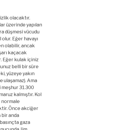
lik olacaktır.
lar üzerinde yapılan
fıra düşmesi vücudu
olur. Eğer havayı
n olabilir, ancak
ışarı kaçacak
 Eğer kulak içiniz
unuz belli bir süre
eki, yüzeye yakın
üce ulaşamaz). Ama
ki meşhur 31.300
maruz kalmıştır. Kol
de normale
ktir. Önce akciğer
 bir anda
r basınçta gaza
onucunda Jim