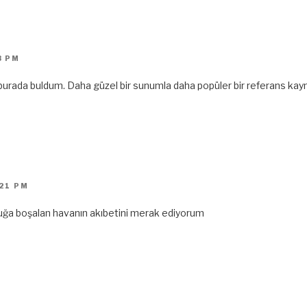
3 PM
i burada buldum. Daha güzel bir sunumla daha popüler bir referans kaynağ
:21 PM
ğa boşalan havanın akıbetini merak ediyorum