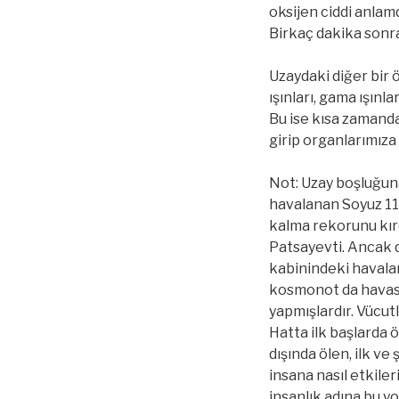
oksijen ciddi anlam
Birkaç dakika sonra
Uzaydaki diğer bir 
ışınları, gama ışınla
Bu ise kısa zamanda 
girip organlarımıza 
Not: Uzay boşluğuna
havalanan Soyuz 11
kalma rekorunu kırd
Patsayevti. Ancak d
kabinindeki havala
kosmonot da havasız
yapmışlardır. Vücut
Hatta ilk başlarda 
dışında ölen, ilk v
insana nasıl etkile
insanlık adına bu y