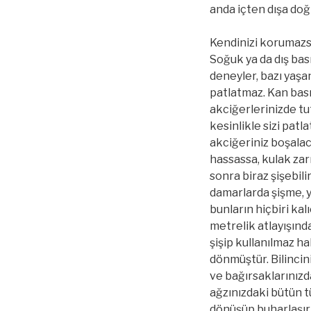
anda içten dışa doğ
Kendinizi korumazsı
Soğuk ya da dış bas
deneyler, bazı yaşa
patlatmaz. Kan bas
akciğerlerinizde tu
kesinlikle sizi pat
akciğeriniz boşalac
hassassa, kulak zarı
sonra biraz şişebili
damarlarda şişme, ya
bunların hiçbiri ka
metrelik atlayışınd
şişip kullanılmaz h
dönmüştür. Bilincin
ve bağırsaklarınızd
ağzınızdaki bütün t
dönüşüp buharlaşır