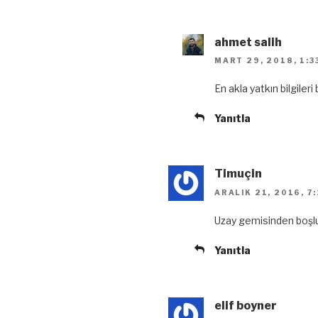
ahmet salih
MART 29, 2018, 1:3
En akla yatkın bilgiler
Yanıtla
Timuçin
ARALIK 21, 2016, 7
Uzay gemisinden boşlu
Yanıtla
elif boyner