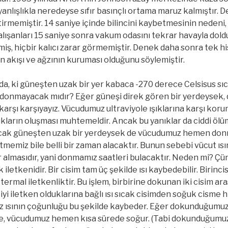
anlışlıkla neredeyse sıfır basınçlı ortama maruz kalmıştır. 
tirmemiştir. 14 saniye içinde bilincini kaybetmesinin nedeni,
lışanları 15 saniye sonra vakum odasını tekrar havayla dold
ş, hiçbir kalıcı zarar görmemiştir. Denek daha sonra tek hi
 akışı ve ağzının kuruması olduğunu söylemiştir.
a, ki güneşten uzak bir yer kabaca -270 derece Celsisus sıca
onmayacak mıdır? Eğer güneşi direk gören bir yerdeysek,
 karşı karşıyayız. Vücudumuz ultraviyole ışıklarına karşı kor
ıkların oluşması muhtemeldir. Ancak bu yanıklar da ciddi ölü
ncak güneşten uzak bir yerdeysek de vücudumuz hemen don
tmemiz bile belli bir zaman alacaktır. Bunun sebebi vücut ıs
r almasıdır, yani donmamız saatleri bulacaktır. Neden mi? Ç
 iletkenidir. Bir cisim tam üç şekilde ısı kaybedebilir. Birincisi,
rmal iletkenliktir. Bu işlem, birbirine dokunan iki cisim ara
iyi iletken olduklarına bağlı ısı sıcak cisimden soğuk cisme hı
ısının çoğunluğu bu şekilde kaybeder. Eğer dokunduğumuz 
ense, vücudumuz hemen kısa sürede soğur. (Tabi dokunduğumu