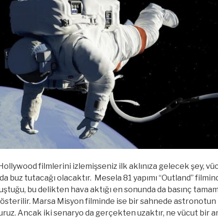
 Hollywood filmlerini izlemişseniz ilk aklınıza gelecek şey,
anda buz tutacağı olacaktır. Mesela 81 yapımı “Outland” filmin
oluştuğu, bu delikten hava aktığı en sonunda da basınç tam
österilir. Marsa Misyon filminde ise bir sahnede astronotun 
ruz. Ancak iki senaryo da gerçekten uzaktır, ne vücut bir an