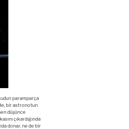
 vücudun paramparça
de, bir astronotun
amen düşünce
kasını çıkardığında
da donar, ne de bir