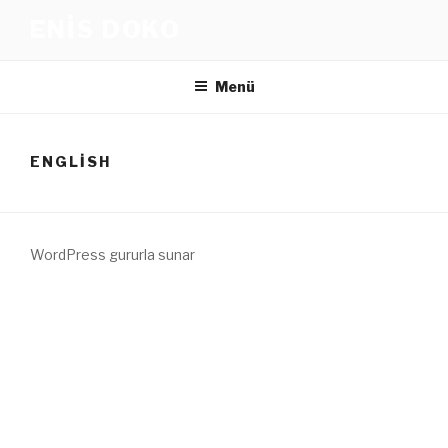
İçeriğe
ENIS DOKO
geç
Menü
ENGLISH
WordPress gururla sunar